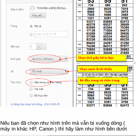
Nếu bạn đã chọn như hình trên mà vẫn bị xuống dòng (
máy in khác HP, Canon ) thì hãy làm như hình bên dưới