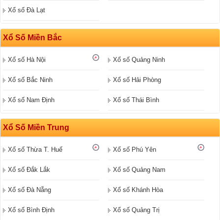
Xổ số Đà Lạt
Xổ Số Miền Bắc
Xổ số Hà Nội
Xổ số Quảng Ninh
Xổ số Bắc Ninh
Xổ số Hải Phòng
Xổ số Nam Định
Xổ số Thái Bình
Xổ Số Miền Trung
Xổ số Thừa T. Huế
Xổ số Phú Yên
Xổ số Đắk Lắk
Xổ số Quảng Nam
Xổ số Đà Nẵng
Xổ số Khánh Hòa
Xổ số Bình Định
Xổ số Quảng Trị