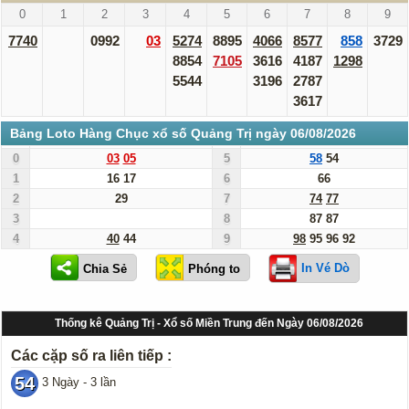
0
1
2
3
4
5
6
7
8
9
7740
0992
03
5274
8895
4066
8577
858
3729
8854
7105
3616
4187
1298
5544
3196
2787
3617
Bảng Loto Hàng Chục xổ số Quảng Trị ngày 06/08/2026
0
03
05
5
58
54
1
16
17
6
66
2
29
7
74
77
3
8
87
87
4
40
44
9
98
95
96
92
In Vé Dò
Thống kê Quảng Trị - Xổ số Miền Trung đến Ngày 06/08/2026
Các cặp số ra liên tiếp :
54
3 Ngày - 3 lần