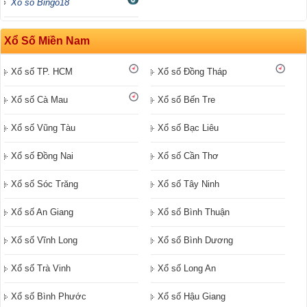
Xổ số Bingo18
Xổ Số Miền Nam
Xổ số TP. HCM
Xổ số Đồng Tháp
Xổ số Cà Mau
Xổ số Bến Tre
Xổ số Vũng Tàu
Xổ số Bạc Liêu
Xổ số Đồng Nai
Xổ số Cần Thơ
Xổ số Sóc Trăng
Xổ số Tây Ninh
Xổ số An Giang
Xổ số Bình Thuận
Xổ số Vĩnh Long
Xổ số Bình Dương
Xổ số Trà Vinh
Xổ số Long An
Xổ số Bình Phước
Xổ số Hậu Giang