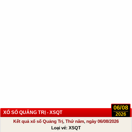
06/08
XỔ SỐ QUẢNG TRỊ - XSQT
2026
Kết quả xổ số Quảng Trị
,
Thứ năm
,
ngày 06/08/2026
Loại vé:
XSQT