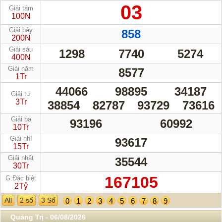
03
Giải tám
100N
Giải bảy
858
200N
Giải sáu
1298
7740
5274
400N
Giải năm
8577
1Tr
44066
98895
34187
Giải tư
3Tr
38854
82787
93729
73616
Giải ba
93196
60992
10Tr
Giải nhì
93617
15Tr
Giải nhất
35544
30Tr
167105
G.Đặc biệt
2Tỷ
All
2 số
3 Số
0
1
2
3
4
5
6
7
8
9
Quảng Trị - 06/08/2026