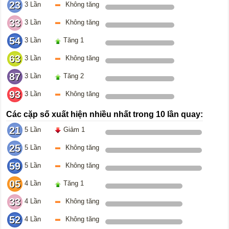
23
3 Lần
Không tăng
33
3 Lần
Không tăng
54
3 Lần
Tăng 1
63
3 Lần
Không tăng
87
3 Lần
Tăng 2
93
3 Lần
Không tăng
Các cặp số xuất hiện nhiều nhất trong 10 lần quay:
21
5 Lần
Giảm 1
25
5 Lần
Không tăng
59
5 Lần
Không tăng
05
4 Lần
Tăng 1
33
4 Lần
Không tăng
52
4 Lần
Không tăng