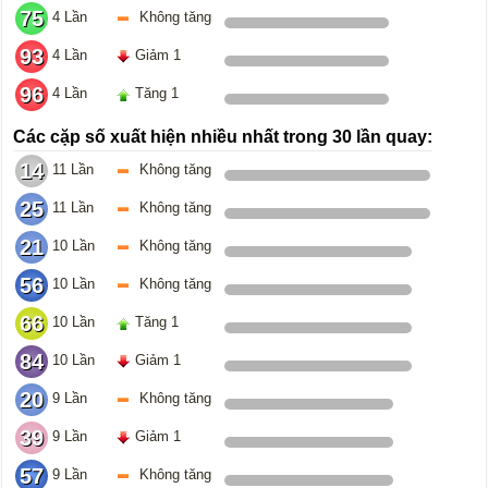
75
4 Lần
Không tăng
93
4 Lần
Giảm 1
96
4 Lần
Tăng 1
Các cặp số xuất hiện nhiều nhất trong 30 lần quay:
14
11 Lần
Không tăng
25
11 Lần
Không tăng
21
10 Lần
Không tăng
56
10 Lần
Không tăng
66
10 Lần
Tăng 1
84
10 Lần
Giảm 1
20
9 Lần
Không tăng
39
9 Lần
Giảm 1
57
9 Lần
Không tăng