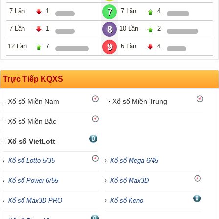
7
7 Lần
1
7 Lần
4
8
7 Lần
1
10 Lần
2
9
12 Lần
7
6 Lần
4
Trực Tiếp KQXS
Xổ số Miền Nam
Xổ số Miền Trung
Xổ số Miền Bắc
Xổ số VietLott
Xổ số Lotto 5/35
Xổ số Mega 6/45
Xổ số Power 6/55
Xổ số Max3D
Xổ số Max3D PRO
Xổ số Keno