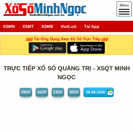
Menu
XSMN
XSMT
XSMB
VietLott
Tải App
Tải Ứng Dụng Xem Xổ Số Trực Tiếp
TRỰC TIẾP XỔ SỐ QUẢNG TRỊ - XSQT MINH
NGỌC
09/07
16/07
23/07
30/07