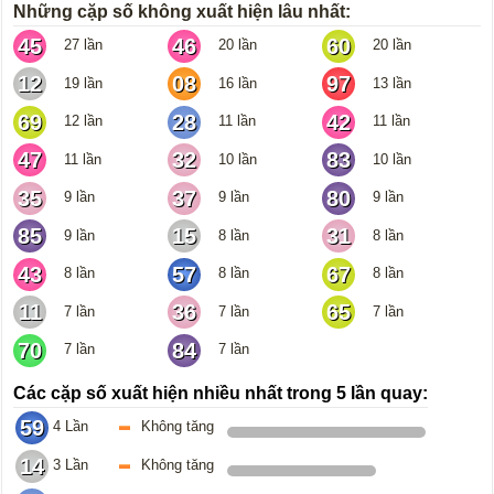
Những cặp số không xuất hiện lâu nhất:
45
46
60
27 lần
20 lần
20 lần
12
08
97
19 lần
16 lần
13 lần
69
28
42
12 lần
11 lần
11 lần
47
32
83
11 lần
10 lần
10 lần
35
37
80
9 lần
9 lần
9 lần
85
15
31
9 lần
8 lần
8 lần
43
57
67
8 lần
8 lần
8 lần
11
36
65
7 lần
7 lần
7 lần
70
84
7 lần
7 lần
Các cặp số xuất hiện nhiều nhất trong 5 lần quay:
59
4 Lần
Không tăng
14
3 Lần
Không tăng