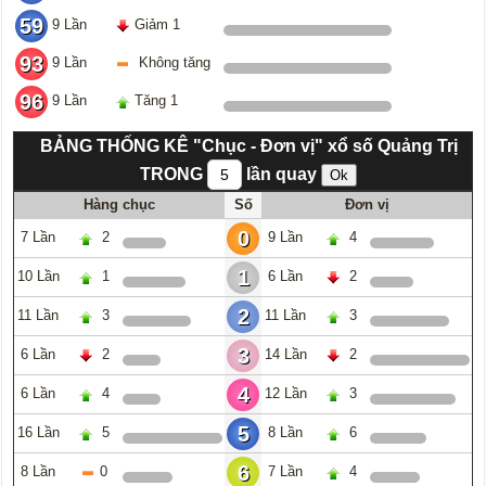
59
9 Lần
Giảm 1
93
9 Lần
Không tăng
96
9 Lần
Tăng 1
BẢNG THỐNG KÊ "Chục - Đơn vị" xổ số Quảng Trị
TRONG
lần quay
Hàng chục
Số
Đơn vị
0
7 Lần
2
9 Lần
4
1
10 Lần
1
6 Lần
2
2
11 Lần
3
11 Lần
3
3
6 Lần
2
14 Lần
2
4
6 Lần
4
12 Lần
3
5
16 Lần
5
8 Lần
6
6
8 Lần
0
7 Lần
4