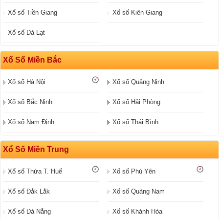
Xổ số Tiền Giang
Xổ số Kiên Giang
Xổ số Đà Lạt
Xổ Số Miền Bắc
Xổ số Hà Nội
Xổ số Quảng Ninh
Xổ số Bắc Ninh
Xổ số Hải Phòng
Xổ số Nam Định
Xổ số Thái Bình
Xổ Số Miền Trung
Xổ số Thừa T. Huế
Xổ số Phú Yên
Xổ số Đắk Lắk
Xổ số Quảng Nam
Xổ số Đà Nẵng
Xổ số Khánh Hòa