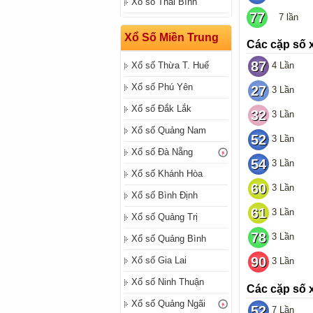
Xổ số Thái Bình
77
7 lần
Xổ Số Miền Trung
Các cặp số x
87
Xổ số Thừa T. Huế
4 Lần
Xổ số Phú Yên
27
3 Lần
Xổ số Đắk Lắk
32
3 Lần
Xổ số Quảng Nam
52
3 Lần
Xổ số Đà Nẵng
54
3 Lần
Xổ số Khánh Hòa
60
3 Lần
Xổ số Bình Định
61
3 Lần
Xổ số Quảng Trị
78
3 Lần
Xổ số Quảng Bình
90
Xổ số Gia Lai
3 Lần
Xổ số Ninh Thuận
Các cặp số x
Xổ số Quảng Ngãi
52
7 Lần