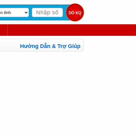
Hướng Dẫn & Trợ Giúp