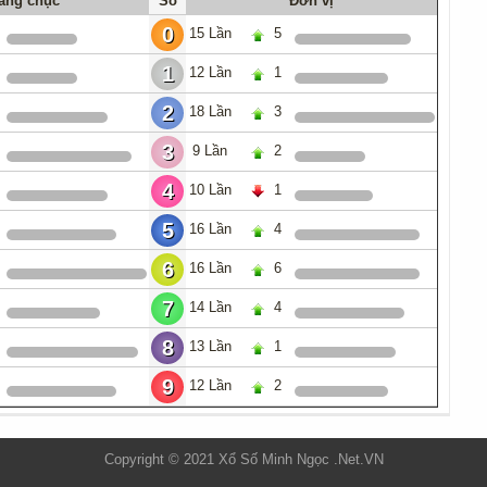
àng chục
Số
Đơn vị
0
15 Lần
5
1
12 Lần
1
2
18 Lần
3
3
9 Lần
2
4
10 Lần
1
5
16 Lần
4
6
16 Lần
6
7
14 Lần
4
8
13 Lần
1
9
12 Lần
2
Copyright © 2021 Xổ Số Minh Ngọc .Net.VN