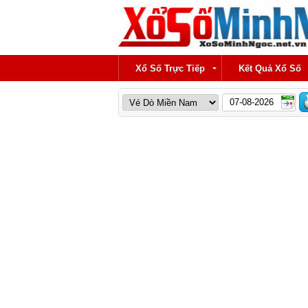
Xổ Số Trực Tiếp
Kết Quả Xổ Số