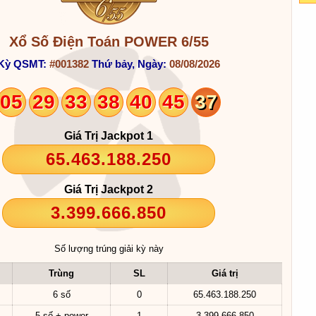
Xổ Số Điện Toán POWER 6/55
Kỳ QSMT:
#001382
Thứ bảy, Ngày:
08/08/2026
05
29
33
38
40
45
37
Giá Trị Jackpot 1
65.463.188.250
Giá Trị Jackpot 2
3.399.666.850
Số lượng trúng giải kỳ này
Trùng
SL
Giá trị
6 số
0
65.463.188.250
5 số + power
1
3.399.666.850