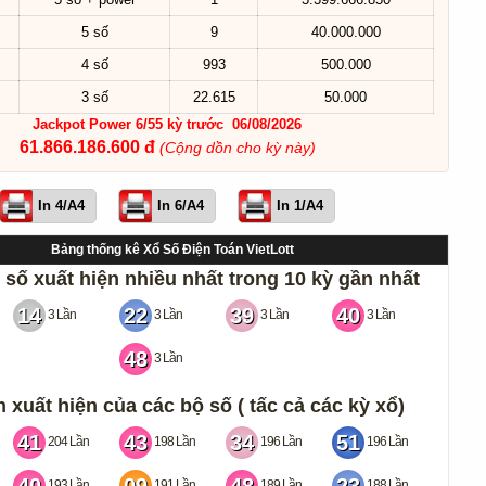
5 số
9
40.000.000
4 số
993
500.000
3 số
22.615
50.000
Jackpot Power 6/55 kỳ trước 06/08/2026
61.866.186.600 đ
(Cộng dồn cho kỳ này)
In 4/A4
In 6/A4
In 1/A4
Bảng thống kê Xổ Số Điện Toán VietLott
số xuất hiện nhiều nhất trong 10 kỳ gần nhất
14
22
39
40
3 Lần
3 Lần
3 Lần
3 Lần
48
3 Lần
 xuất hiện của các bộ số ( tấc cả các kỳ xổ)
41
43
34
51
204 Lần
198 Lần
196 Lần
196 Lần
193 Lần
191 Lần
189 Lần
188 Lần