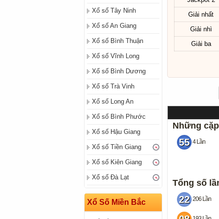
Xổ số Tây Ninh
Giải nhất
Xổ số An Giang
Giải nhì
Xổ số Bình Thuận
Giải ba
Xổ số Vĩnh Long
Xổ số Bình Dương
Xổ số Trà Vinh
Xổ số Long An
Xổ số Bình Phước
Những cặp 
Xổ số Hậu Giang
55
4 Lần
Xổ số Tiền Giang
Xổ số Kiên Giang
Xổ số Đà Lạt
Tổng số lần
22
206 Lần
Xổ Số Miền Bắc
193 Lần