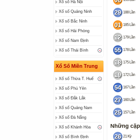
08
Xổ số Hà Nội
Xổ số Quảng Ninh
29
188 Lần
Xổ số Bắc Ninh
01
185 Lần
Xổ số Hải Phòng
12
179 Lần
Xổ số Nam Định
55
178 Lần
Xổ số Thái Bình
18
175 Lần
Xổ Số Miền Trung
19
172 Lần
Xổ số Thừa T. Huế
54
167 Lần
Xổ số Phú Yên
Xổ số Đắk Lắk
27
160 Lần
Xổ số Quảng Nam
25
157 Lần
Xổ số Đà Nẵng
Những cặp 
Xổ số Khánh Hòa
26
21 Kỳ
Xổ số Bình Định