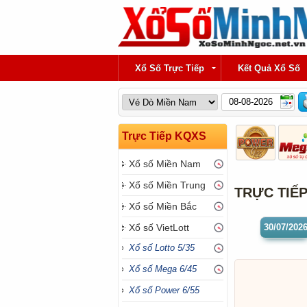
Xổ Số Trực Tiếp
Kết Quả Xổ Số
Trực Tiếp KQXS
Xổ số Miền Nam
Xổ số Miền Trung
TRỰC TIẾ
Xổ số Miền Bắc
Xổ số VietLott
30/07
/202
Xổ số Lotto 5/35
Xổ số Mega 6/45
Xổ số Power 6/55