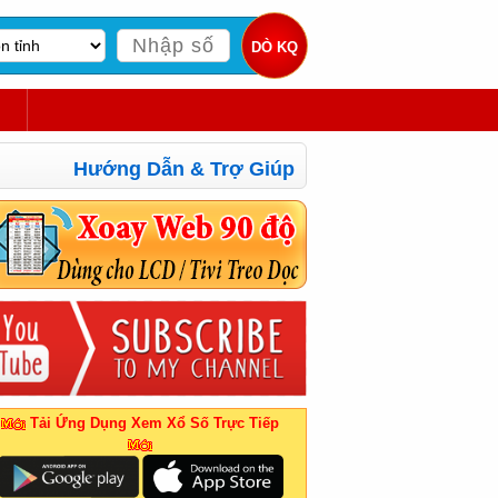
Hướng Dẫn & Trợ Giúp
Tải Ứng Dụng Xem Xổ Số Trực Tiếp