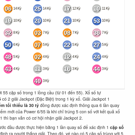
06
25
17
10
14 Kỳ
14 Kỳ
12 Kỳ
11 Kỳ
19
20
21
53
10 Kỳ
10 Kỳ
10 Kỳ
10 Kỳ
32
03
08
36
8 Kỳ
7 Kỳ
7 Kỳ
7 Kỳ
50
07
22
27
6 Kỳ
5 Kỳ
5 Kỳ
5 Kỳ
48
02
12
24
5 Kỳ
4 Kỳ
4 Kỳ
4 Kỳ
43
11
16
44
4 Kỳ
3 Kỳ
3 Kỳ
3 Kỳ
49
3 Kỳ
i 55 cặp số trong 1 lồng cầu (từ 01 đến 55). Xổ số tự
5
có 2 giải Jackpot (Đặc Biệt) trong 1 kỳ xổ. Giải Jackpot 1
m tối thiểu là 30 tỷ
đồng được xác định thông qua 6 lần quay
iểm mới của Power 6/55 là khi chỉ trúng 5 con số với kết quả xổ
 1 thì bạn vẫn có cơ hội nhận giải Jackpot 2.
bước đầu được thực hiện bằng 1 lần quay số để xác định 1
cặp số
định ra người thắng giải. Theo đó, vé nào có 5 cặp số trùng với 5