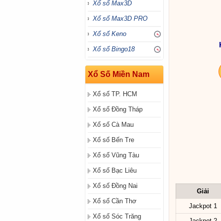
Xổ số Max3D
Xổ số Max3D PRO
Xổ số Keno
Xổ số Bingo18
Xổ Số Miền Nam
Xổ số TP. HCM
Xổ số Đồng Tháp
Xổ số Cà Mau
Xổ số Bến Tre
Xổ số Vũng Tàu
Xổ số Bạc Liêu
Xổ số Đồng Nai
Giải
Xổ số Cần Thơ
Jackpot 1
Xổ số Sóc Trăng
Jackpot 2