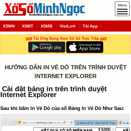
Menu
XSMN
XSMT
XSMB
VietLott
Tải App
Tải Ứng Dụng Xem Xổ Số Trực Tiếp
HƯỚNG DẪN IN VÉ DÒ TRÊN TRÌNH DUYỆT
INTERNET EXPLORER
Cài đặt bảng in trên trình duyệt
Internet Explorer
Sau khi bấm In Vé Dò của sổ Bảng In Vé Dò Như Sau: