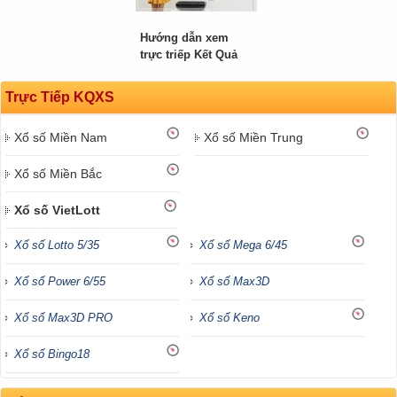
Hướng dẫn xem
trực triếp Kết Quả
Xổ Số FullScreen (
Phóng to toàn màn
Trực Tiếp KQXS
hình)
Xổ số Miền Nam
Xổ số Miền Trung
Xổ số Miền Bắc
Xổ số VietLott
Xổ số Lotto 5/35
Xổ số Mega 6/45
Xổ số Power 6/55
Xổ số Max3D
Xổ số Max3D PRO
Xổ số Keno
Xổ số Bingo18