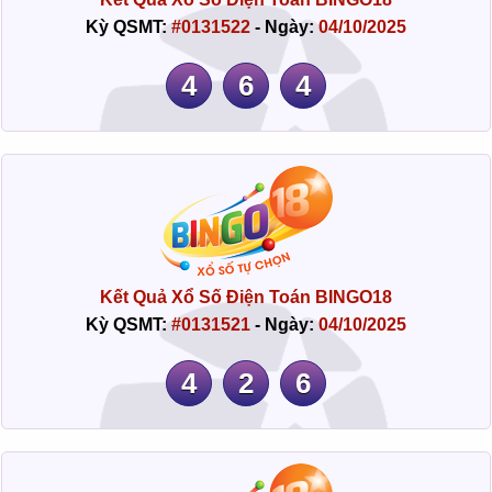
Kỳ QSMT:
#0131522
- Ngày:
04/10/2025
4
6
4
Kết Quả Xổ Số Điện Toán BINGO18
Kỳ QSMT:
#0131521
- Ngày:
04/10/2025
4
2
6