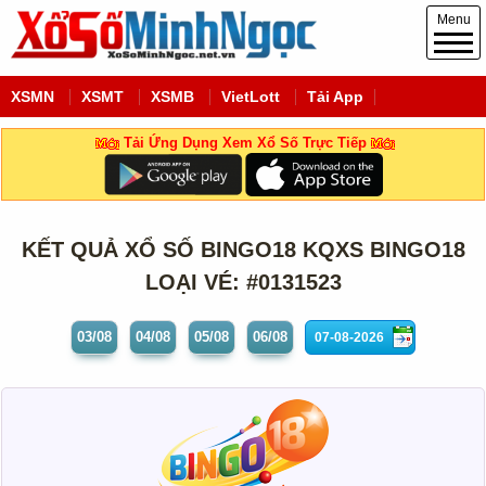
Menu
XSMN
XSMT
XSMB
VietLott
Tải App
Tải Ứng Dụng Xem Xổ Số Trực Tiếp
KẾT QUẢ XỔ SỐ BINGO18 KQXS BINGO18
LOẠI VÉ: #0131523
03/08
04/08
05/08
06/08