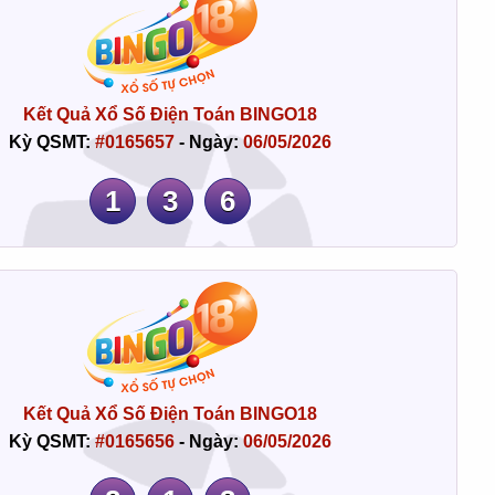
Kết Quả Xổ Số Điện Toán BINGO18
Kỳ QSMT:
#0165657
- Ngày:
06/05/2026
1
3
6
Kết Quả Xổ Số Điện Toán BINGO18
Kỳ QSMT:
#0165656
- Ngày:
06/05/2026