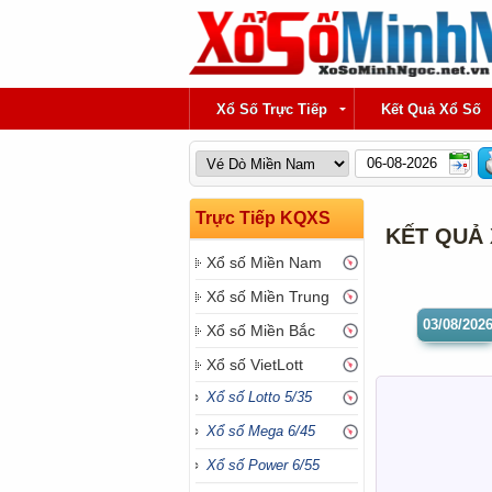
Xổ Số Trực Tiếp
Kết Quả Xổ Số
Trực Tiếp KQXS
KẾT QUẢ 
Xổ số Miền Nam
Xổ số Miền Trung
03/08
/202
Xổ số Miền Bắc
Xổ số VietLott
Xổ số Lotto 5/35
Xổ số Mega 6/45
Xổ số Power 6/55