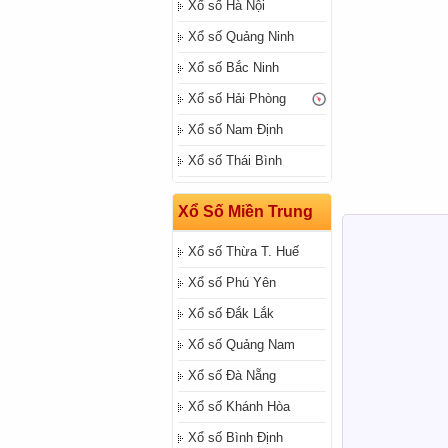
Xổ số Hà Nội
Xổ số Quảng Ninh
Xổ số Bắc Ninh
Xổ số Hải Phòng
Xổ số Nam Định
Xổ số Thái Bình
Xổ Số Miền Trung
Xổ số Thừa T. Huế
Xổ số Phú Yên
Xổ số Đắk Lắk
Xổ số Quảng Nam
Xổ số Đà Nẵng
Xổ số Khánh Hòa
Xổ số Bình Định