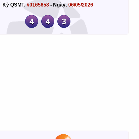
Kỳ QSMT:
#0165658
- Ngày:
06/05/2026
4
4
3