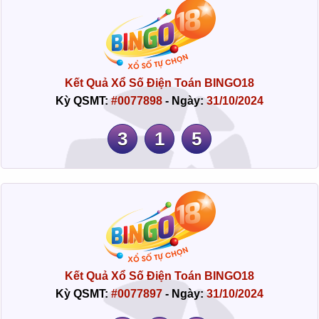
Kết Quả Xổ Số Điện Toán BINGO18
Kỳ QSMT:
#0077898
- Ngày:
31/10/2024
3
1
5
Kết Quả Xổ Số Điện Toán BINGO18
Kỳ QSMT:
#0077897
- Ngày:
31/10/2024