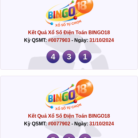
Kết Quả Xổ Số Điện Toán BINGO18
Kỳ QSMT:
#0077903
- Ngày:
31/10/2024
4
3
1
Kết Quả Xổ Số Điện Toán BINGO18
Kỳ QSMT:
#0077902
- Ngày:
31/10/2024