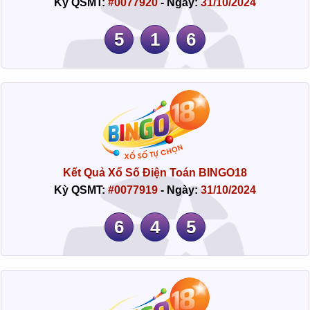
Kỳ QSMT:
#0077920
- Ngày:
31/10/2024
5
1
6
Kết Quả Xổ Số Điện Toán BINGO18
Kỳ QSMT:
#0077919
- Ngày:
31/10/2024
6
4
5