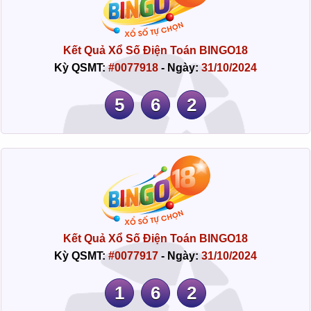
Kết Quả Xổ Số Điện Toán BINGO18
Kỳ QSMT:
#0077918
- Ngày:
31/10/2024
5
6
2
Kết Quả Xổ Số Điện Toán BINGO18
Kỳ QSMT:
#0077917
- Ngày:
31/10/2024
1
6
2