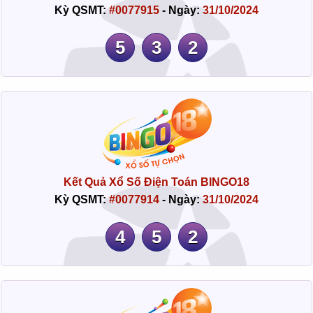
Kỳ QSMT:
#0077915
- Ngày:
31/10/2024
5
3
2
Kết Quả Xổ Số Điện Toán BINGO18
Kỳ QSMT:
#0077914
- Ngày:
31/10/2024
4
5
2