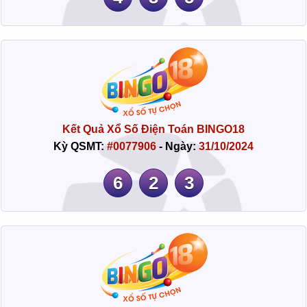
Kết Quả Xổ Số Điện Toán BINGO18
Kỳ QSMT:
#0077906
- Ngày:
31/10/2024
6
2
3