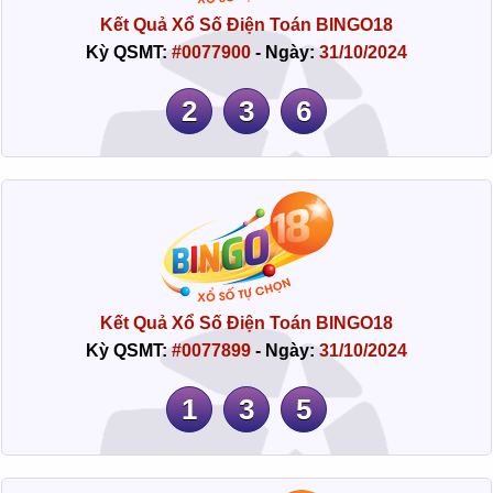
Kết Quả Xổ Số Điện Toán BINGO18
Kỳ QSMT:
#0077900
- Ngày:
31/10/2024
2
3
6
Kết Quả Xổ Số Điện Toán BINGO18
Kỳ QSMT:
#0077899
- Ngày:
31/10/2024
1
3
5