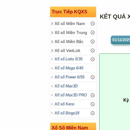
Trực Tiếp KQXS
KẾT QUẢ 
Xổ số Miền Nam
Xổ số Miền Trung
01/11
/202
Xổ số Miền Bắc
Xổ số VietLott
Xổ số Lotto 5/35
Xổ số Mega 6/45
Xổ số Power 6/55
Xổ số Max3D
Xổ số Max3D PRO
Kỳ
Xổ số Keno
Xổ số Bingo18
Xổ Số Miền Nam