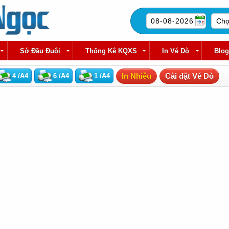
Sớ Đầu Đuôi
Thống Kê KQXS
In Vé Dò
Blog
In Nhiều
Cài đặt Vé Dò