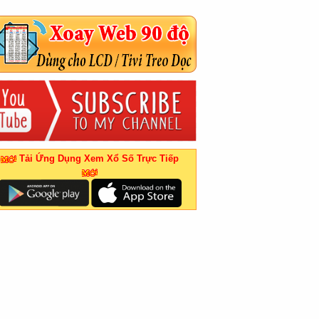
Tải Ứng Dụng Xem Xổ Số Trực Tiếp