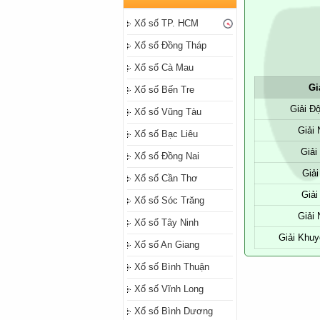
Xổ số TP. HCM
Xổ số Đồng Tháp
Xổ số Cà Mau
Gi
Xổ số Bến Tre
Giải Đ
Xổ số Vũng Tàu
Giải 
Xổ số Bạc Liêu
Giải
Xổ số Đồng Nai
Giải
Xổ số Cần Thơ
Giải
Xổ số Sóc Trăng
Giải
Xổ số Tây Ninh
Giải Khuy
Xổ số An Giang
Xổ số Bình Thuận
Xổ số Vĩnh Long
Xổ số Bình Dương