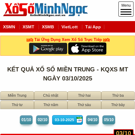
Menu
XSMN
XSMT
XSMB
VietLott
Tải App
Tải Ứng Dụng Xem Xổ Số Trực Tiếp
KẾT QUẢ XỔ SỐ MIỀN TRUNG - KQXS MT
NGÀY 03/10/2025
Miền Trung
Chủ nhật
Thứ hai
Thứ ba
Thứ tư
Thứ năm
Thứ sáu
Thứ bảy
01/10
02/10
04/10
05/10
03/10