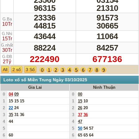
96315
21310
23336
91573
G.Ba
44815
30665
10Tr
G.Nhì
43644
11064
15Tr
G.nhất
88224
84257
30Tr
G.ĐB
222490
677136
2Tỷ
All
2 số
3 Số
0
1
2
3
4
5
6
7
8
9
Loto xổ số Miền Trung Ngày 03/10/2025
Gia Lai
Ninh Thuận
0
04
09
0
00
1
15
15
15
1
15
10
2
22
24
2
26
20
3
35
31
36
3
37
36
4
44
4
47
5
5
50
54
57
6
60
6
65
65
64