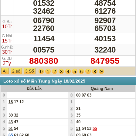
01532
48754
32462
61276
06790
92907
G.Ba
22760
65703
10Tr
G.Nhì
11454
40153
15Tr
G.nhất
00575
32240
30Tr
G.ĐB
880380
847955
2Tỷ
All
2 số
3 Số
0
1
2
3
4
5
6
7
8
9
Loto xổ số Miền Trung Ngày 18/02/2025
Đắk Lắk
Quảng Nam
0
0
00
07
03
1
18
17
12
1
2
2
21
3
39
32
3
35
4
43
43
4
40
5
51
54
5
51
54
53
55
6
65
61
62
60
6
69
68
63