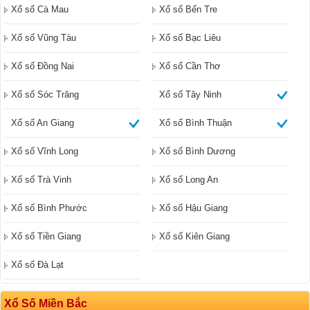
Xổ số Cà Mau
Xổ số Bến Tre
Xổ số Vũng Tàu
Xổ số Bạc Liêu
Xổ số Đồng Nai
Xổ số Cần Thơ
Xổ số Sóc Trăng
Xổ số Tây Ninh
Xổ số An Giang
Xổ số Bình Thuận
Xổ số Vĩnh Long
Xổ số Bình Dương
Xổ số Trà Vinh
Xổ số Long An
Xổ số Bình Phước
Xổ số Hậu Giang
Xổ số Tiền Giang
Xổ số Kiên Giang
Xổ số Đà Lạt
Xổ Số Miền Bắc