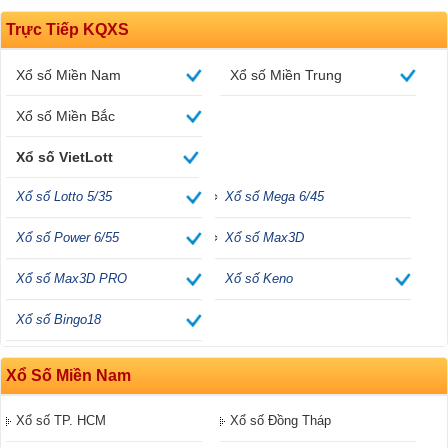
Trực Tiếp KQXS
Xổ số Miền Nam
Xổ số Miền Trung
Xổ số Miền Bắc
Xổ số VietLott
Xổ số Lotto 5/35
Xổ số Mega 6/45
Xổ số Power 6/55
Xổ số Max3D
Xổ số Max3D PRO
Xổ số Keno
Xổ số Bingo18
Xổ Số Miền Nam
Xổ số TP. HCM
Xổ số Đồng Tháp