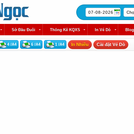
Sớ Đầu Đuôi
Thống Kê KQXS
In Vé Dò
Blog
In Nhiều
Cài đặt Vé Dò