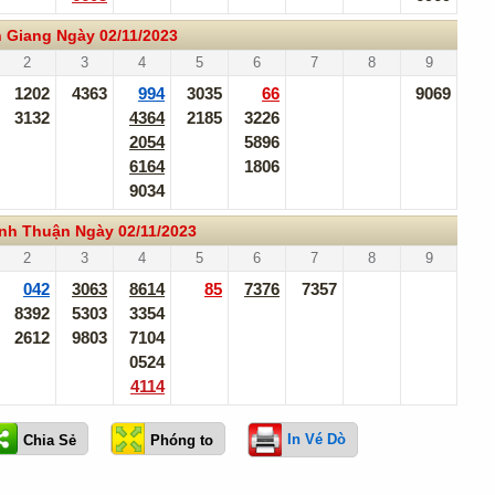
 Giang Ngày 02/11/2023
2
3
4
5
6
7
8
9
1202
4363
994
3035
66
9069
3132
4364
2185
3226
2054
5896
6164
1806
9034
ình Thuận Ngày 02/11/2023
2
3
4
5
6
7
8
9
042
3063
8614
85
7376
7357
8392
5303
3354
2612
9803
7104
0524
4114
In Vé Dò