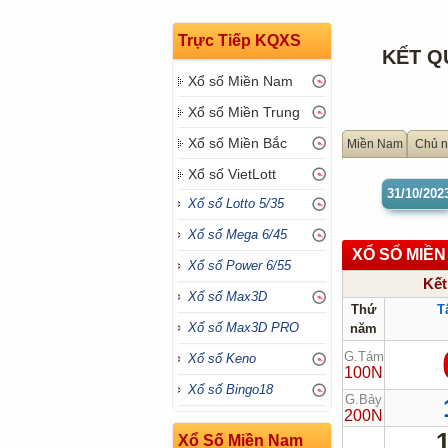
Trực Tiếp KQXS
KẾT Q
Xổ số Miền Nam
Xổ số Miền Trung
Xổ số Miền Bắc
Miền Nam
Chủ n
Xổ số VietLott
31/10
/202
Xổ số Lotto 5/35
Xổ số Mega 6/45
XỔ SỐ MIỀN
Xổ số Power 6/55
Kết
Xổ số Max3D
Thứ
T
Xổ số Max3D PRO
năm
G.Tám
Xổ số Keno
100N
Xổ số Bingo18
G.Bảy
200N
Xổ Số Miền Nam