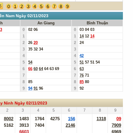
ố
0
1
2
3
4
5
6
7
8
9
iền Nam Ngày 02/11/2023
nh
An Giang
Bình Thuận
3
0
02
06
0
03
04
03
1
1
14
12
14
2
26
20
2
24
3
35
32
34
3
4
4
42
5
54
5
51
57
51
54
6
66
60
64
64
63
69
6
63
7
7
76
71
8
85
8
85
80
9
94
91
96
9
92
y Ninh Ngày 02/11/2023
2
3
4
5
6
7
8
9
8002
1483
1764
4275
156
1318
09
5162
3913
7404
2146
7909
6603
6969